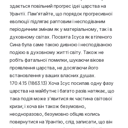
здається повільний прогрес ідеї царства на 
Урантії. Пам'ятайте, що порядок прогресивної 
еволюції підлягає раптовим і несподіваним 
періодичним змінам як у матеріальному, так і в 
духовному світах. Посвята Ісуса як втіленого 
Сина була саме такою дивною і несподіваною 
подією в духовному житті світу. Також не 
робіть фатальної помилки, шукаючи вікове 
проявлення царства, не досягаючи його 
встановлення у ваших власних душах.
170:4.15 (1863.13) Хоча Ісус посилав одну фазу 
царства на майбутнє і багато разів натякає, що 
така подія може з'явитися як частина світової 
кризи; і хоча він також безумовно, 
неодноразово, безумовно обіцяв колись 
повернутися на Урантію, слід записати, що він 