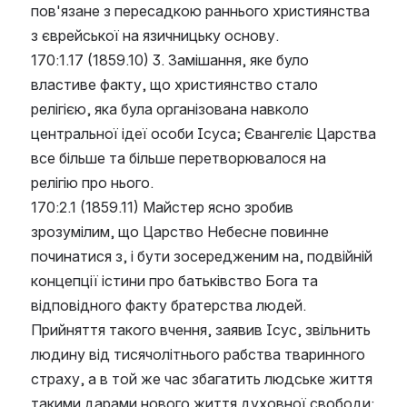
пов'язане з пересадкою раннього християнства 
з єврейської на язичницьку основу.
170:1.17 (1859.10) 3. Замішання, яке було 
властиве факту, що християнство стало 
релігією, яка була організована навколо 
центральної ідеї особи Ісуса; Євангеліє Царства 
все більше та більше перетворювалося на 
релігію про нього.
170:2.1 (1859.11) Майстер ясно зробив 
зрозумілим, що Царство Небесне повинне 
починатися з, і бути зосередженим на, подвійній 
концепції істини про батьківство Бога та 
відповідного факту братерства людей. 
Прийняття такого вчення, заявив Ісус, звільнить 
людину від тисячолітнього рабства тваринного 
страху, а в той же час збагатить людське життя 
такими дарами нового життя духовної свободи: