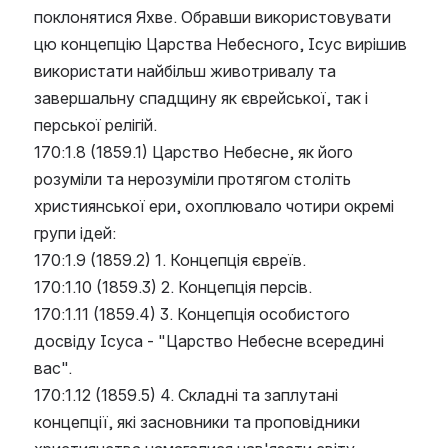
поклонятися Яхве. Обравши використовувати 
цю концепцію Царства Небесного, Ісус вирішив 
використати найбільш животривалу та 
завершальну спадщину як єврейської, так і 
перської релігій.
170:1.8 (1859.1) Царство Небесне, як його 
розуміли та нерозуміли протягом століть 
християнської ери, охоплювало чотири окремі 
групи ідей:
170:1.9 (1859.2) 1. Концепція євреїв.
170:1.10 (1859.3) 2. Концепція персів.
170:1.11 (1859.4) 3. Концепція особистого 
досвіду Ісуса - "Царство Небесне всередині 
вас".
170:1.12 (1859.5) 4. Складні та заплутані 
концепції, які засновники та проповідники 