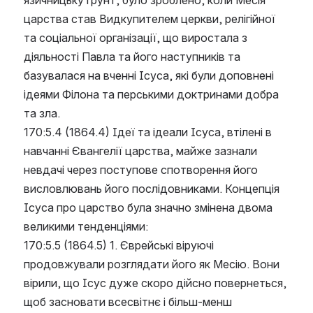
язичницьку грунт, було зроблено, коли Месія 
царства став Видкупителем церкви, релігійної 
та соціальної організації, що виростала з 
діяльності Павла та його наступників та 
базувалася на вченні Ісуса, які були доповнені 
ідеями Філона та перськими доктринами добра 
та зла.
170:5.4 (1864.4) Ідеї та ідеали Ісуса, втілені в 
навчанні Євангелії царства, майже зазнали 
невдачі через поступове спотворення його 
висловлювань його послідовниками. Концепція 
Ісуса про царство була значно змінена двома 
великими тенденціями:
170:5.5 (1864.5) 1. Єврейські віруючі 
продовжували розглядати його як Месію. Вони 
вірили, що Ісус дуже скоро дійсно повернеться, 
щоб засновати всесвітнє і більш-менш 