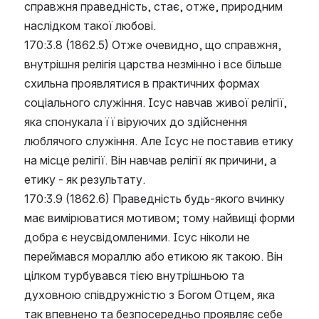
справжня праведність, стає, отже, природним 
наслідком такої любові.
170:3.8 (1862.5) Отже очевидно, що справжня, 
внутрішня релігія царства незмінно і все більше 
схильна проявлятися в практичних формах 
соціального служіння. Ісус навчав живої релігії, 
яка спонукала її віруючих до здійснення 
люблячого служіння. Але Ісус не поставив етику 
на місце релігії. Він навчав релігії як причини, а 
етику - як результату.
170:3.9 (1862.6) Праведність будь-якого вчинку 
має вимірюватися мотивом; тому найвищі форми 
добра є неусвідомленими. Ісус ніколи не 
переймався мораллю або етикою як такою. Він 
цілком турбувався тією внутрішньою та 
духовною співдружністю з Богом Отцем, яка 
так впевнено та безпосередньо проявляє себе 