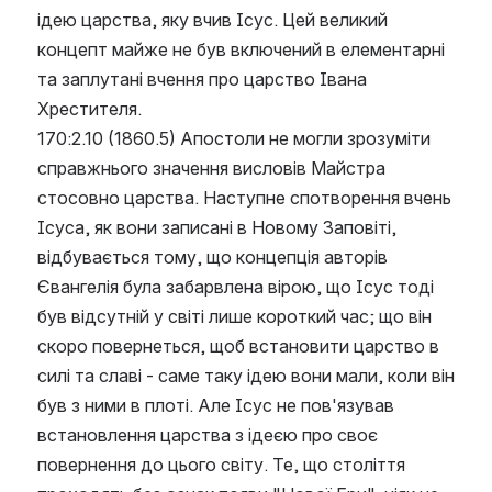
ідею царства, яку вчив Ісус. Цей великий 
концепт майже не був включений в елементарні 
та заплутані вчення про царство Івана 
Хрестителя.
170:2.10 (1860.5) Апостоли не могли зрозуміти 
справжнього значення висловів Майстра 
стосовно царства. Наступне спотворення вчень 
Ісуса, як вони записані в Новому Заповіті, 
відбувається тому, що концепція авторів 
Євангелія була забарвлена вірою, що Ісус тоді 
був відсутній у світі лише короткий час; що він 
скоро повернеться, щоб встановити царство в 
силі та славі - саме таку ідею вони мали, коли він 
був з ними в плоті. Але Ісус не пов'язував 
встановлення царства з ідеєю про своє 
повернення до цього світу. Те, що століття 