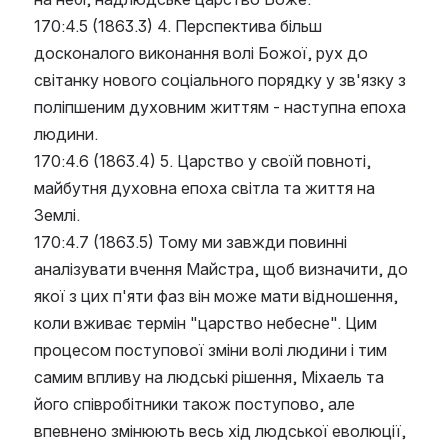
170:4.5 (1863.3) 4. Перспектива більш 
досконалого виконання волі Божої, рух до 
світанку нового соціального порядку у зв'язку з 
поліпшеним духовним життям - наступна епоха 
людини.
170:4.6 (1863.4) 5. Царство у своїй повноті, 
майбутня духовна епоха світла та життя на 
Землі.
170:4.7 (1863.5) Тому ми завжди повинні 
аналізувати вчення Майстра, щоб визначити, до 
якої з цих п'яти фаз він може мати відношення, 
коли вживає термін "царство небесне". Цим 
процесом поступової зміни волі людини і тим 
самим впливу на людські рішення, Міхаель та 
його співробітники також поступово, але 
впевнено змінюють весь хід людської еволюції, 