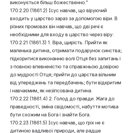
виконується більш божественно."
170:2.20 (1861.2) Ісус навчав, що віруючий 
входить у царство зараз за допомогою віри. В 
різних промовах він навчав, що дві речі є 
необхідними для входу в царство через віру:
170:2.21 (1861.3) 1. Віра, щирість. Прийти як 
маленька дитина, отримати подарунок синства; 
підкоритися виконанню волі Отця без запитань і 
з повною впевненістю та справжньою довірою 
до мудрості Отця; прийти до царства вільним 
від упереджень та передбачень; бути відкритим 
і навчаємим, як незіпсована дитина.
170:2.22 (1861.4) 2. Голод до правди. Жага до 
праведності, зміна свідомості, набуття мотива 
бути схожим на Бога і знайти Бога.
170:2.23 (1861.5) Ісус навчав, що гріх не є 
дитиною вадливої природи, але радше 