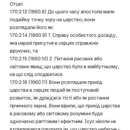
Отцю.
170:2.13 (1860.8) До цього часу апостоли мали 
подвійну точку зору на царство; вони 
розглядали його як:
170:2.14 (1860.9) 1. Справу особистого досвіду, 
яка наразі присутня в серцях справжніх 
віруючих, та
170:2.15 (1860.10) 2. Питання расових або 
світових явищ; що царство було в майбутньому, 
на що слід сподіватися.
170:2.16 (1860.11) Вони розглядали прихід 
царства в серцях людей як поступовий 
розвиток, як дріжджі в тісті або як ростання 
гірчичного зерна. Вони вірили, що прихід царства 
в расовому або світовому розумінні буде 
одночасно раптовим і ефектним. Ісус ніколи не 
втомлювався говорити їм, що царство небесне - 