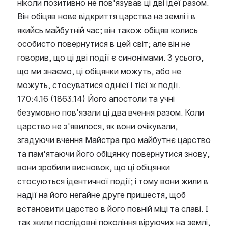
ніколи позитивно не пов'язував ці дві ідеї разом. 
Він обіцяв нове відкриття царства на землі і в 
якийсь майбутній час; він також обіцяв колись 
особисто повернутися в цей світ; але він не 
говорив, що ці дві події є синонімами. З усього, 
що ми знаємо, ці обіцянки можуть, або не 
можуть, стосуватися однієї і тієї ж події.
170:4.16 (1863.14) Його апостоли та учні 
безумовно пов'язали ці два вчення разом. Коли 
царство не з'явилося, як вони очікували, 
згадуючи вчення Майстра про майбутнє царство 
та пам'ятаючи його обіцянку повернутися знову, 
вони зробили висновок, що ці обіцянки 
стосуються ідентичної події; і тому вони жили в 
надії на його негайне друге пришестя, щоб 
встановити царство в його повній міці та славі. І 
так жили послідовні покоління віруючих на землі, 