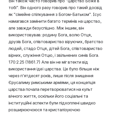
Він також часто говорив про "царство Боже в 
тобі". Він одного разу говорив про такий досвід 
як "сімейне спілкування з Богом-Батьком". Ісус 
намагався замінити багато термінів на царство, 
але завжди безуспішно. Між іншим, він 
використовував: родину Бога, волю Отця, 
друзів Бога, співтовариство віруючих, братство 
людей, стадо Отця, дітей Бога, співтовариство 
вірних, служіння Отцю, і звільнених синів Бога.
170:2.25 (1861.7) Але він не міг втекти від 
використання ідеї царства. Це було більше ніж 
через п'ятдесят років, лише після знищення 
Єрусалиму римськими арміями, ця концепція 
царства почала перетворюватися на культ 
вічного життя, оскільки його соціальні та 
інституційні аспекти були підхоплені швидко 
розширюючоюся та кристалізуючою 