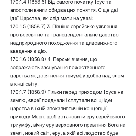
170:1.4 (1858.6) Від самого початку Ісус та 
апостоли вчили обидва цих поняття. Є ще дві 
ідеї Царства, які слід мати на увазі:
170:1.5 (1858.7) 3. Пізніше єврейське уявлення 
про всесвітнє та трансцендентальне царство 
надприродного походження та дивовижного 
введення в дію.
170:1.6 (1858.8) 4. Перські вчення, що 
зображають заснування божественного 
царства як досягнення триумфу добра над злом 
в кінці світу.
170:1.7 (1858.9) Тільки перед приходом Ісуса на 
землю, євреї поєднали і сплутали всі ці ідеї 
царства в їхній апокалиптичній концепції 
приходу Месії, щоб встановити еру єврейського 
триумфу, вічну еру верховного правління Бога на 
землі, новий світ, еру, в якій всі людство буде 