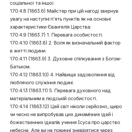
соціальної та іншої.
170:4.8 (1863.6) Майстер при цій нагоді звернув 
увагу на наступні п'ять пунктів як на основні 
характеристики Євангелія Царства:
170:4.9 (1863.7) 1. Перевага особистості.
170:4.10 (1863.8) 2. Воля як визначальний фактор 
в житті людини.
170:4.11 (1863.9) 3. Духовне спілкування з Богом-
Батьком.
170:4.12 (1863.10) 4. Найвище задоволення від 
люблячого служіння людині.
170:4.13 (1863.11) 5. Перевага духовного над 
матеріальним в людській особистості.
170:4.14 (1863.12) Цей світ ніколи серйозно, щиро 
чи чесно не випробував цих динамічних ідей і 
божественних ідеалів учення Ісуса про царство 
небесне. Але ви не повинні зневірятися через 