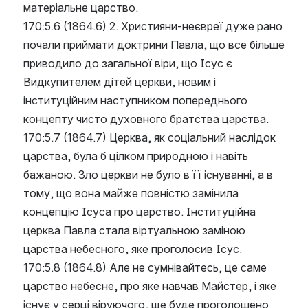
матеріальне царство.
170:5.6 (1864.6) 2. Християни-неєвреї дуже рано 
почали приймати доктрини Павла, що все більше 
приводило до загальної віри, що Ісус є 
Видкупителем дітей церкви, новим і 
інституційним наступником попереднього 
концепту чисто духовного братства царства.
170:5.7 (1864.7) Церква, як соціальний наслідок 
царства, була б цілком природною і навіть 
бажаною. Зло церкви не було в її існуванні, а в 
тому, що вона майже повністю замінила 
концепцію Ісуса про царство. Інституційна 
церква Павла стала віртуальною заміною 
царства небесного, яке проголосив Ісус.
170:5.8 (1864.8) Але не сумнівайтесь, це саме 
царство небесне, про яке навчав Майстер, і яке 
існує у серці віруючого, ще буде проголошено 