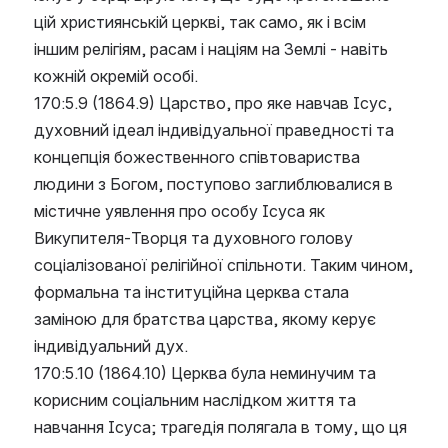
цій християнській церкві, так само, як і всім 
іншим релігіям, расам і націям на Землі - навіть 
кожній окремій особі.
170:5.9 (1864.9) Царство, про яке навчав Ісус, 
духовний ідеал індивідуальної праведності та 
концепція божественного співтовариства 
людини з Богом, поступово заглиблювалися в 
містичне уявлення про особу Ісуса як 
Викупителя-Творця та духовного голову 
соціалізованої релігійної спільноти. Таким чином, 
формальна та інституційна церква стала 
заміною для братства царства, якому керує 
індивідуальний дух.
170:5.10 (1864.10) Церква була неминучим та 
корисним соціальним наслідком життя та 
навчання Ісуса; трагедія полягала в тому, що ця 