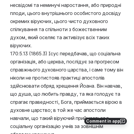
несвідомі та неминучі наростання, або природні 
плоди, цього внутрішнього особистого досвіду 
окремих віруючих, цього чисто духовного 
спілкування та спільноти з божественним 
духом, який оселяє та активізує всіх таких 
віруючих.
170:5.13 (1865.3) Ісус передбачав, що соціальна 
організація, або церква, послідує за прогресом 
справжнього духовного царства, і саме тому він 
ніколи не протистояв практиці апостолів 
здійснювати обряд хрещення Йоана. Він навчав, 
що душа, що любить правду, та яка голодує та 
спрагає праведності, Бога, приймається вірою в 
духовне царство; в той же час апостоли 
навчали, що такий віруючий приймається в 
Comment in app
соціальну організацію учнів за зовнішнім 