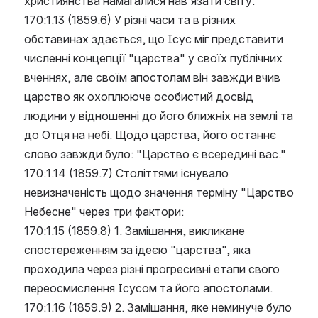
християнства намагалися нав'язати світу.
170:1.13 (1859.6) У різні часи та в різних 
обставинах здається, що Ісус міг представити 
численні концепції "царства" у своїх публічних 
вченнях, але своїм апостолам він завжди вчив 
царство як охоплююче особистий досвід 
людини у відношенні до його ближніх на землі та 
до Отця на небі. Щодо царства, його останнє 
слово завжди було: "Царство є всередині вас."
170:1.14 (1859.7) Століттями існувало 
невизначеність щодо значення терміну "Царство 
Небесне" через три фактори:
170:1.15 (1859.8) 1. Замішання, викликане 
спостереженням за ідеєю "царства", яка 
проходила через різні прогресивні етапи свого 
переосмислення Ісусом та його апостолами.
170:1.16 (1859.9) 2. Замішання, яке неминуче було 