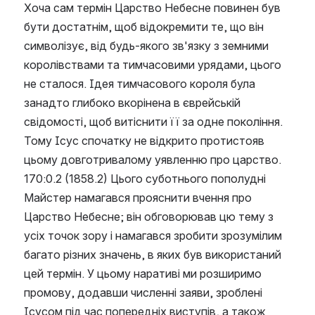
Хоча сам термін Царство Небесне повинен був 
бути достатнім, щоб відокремити те, що він 
символізує, від будь-якого зв'язку з земними 
королівствами та тимчасовими урядами, цього 
не сталося. Ідея тимчасового короля була 
занадто глибоко вкорінена в єврейській 
свідомості, щоб витіснити її за одне покоління. 
Тому Ісус спочатку не відкрито протистояв 
цьому довготривалому уявленню про царство.
170:0.2 (1858.2) Цього суботнього пополудні 
Майстер намагався прояснити вчення про 
Царство Небесне; він обговорював цю тему з 
усіх точок зору і намагався зробити зрозумілим 
багато різних значень, в яких був використаний 
цей термін. У цьому наративі ми розширимо 
промову, додавши численні заяви, зроблені 
Ісусом під час попередніх виступів, а також 