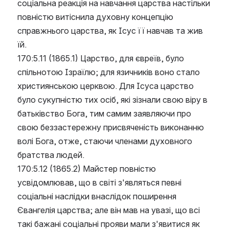
соціальна реакція на навчання царства настільки 
повністю витіснила духовну концепцію 
справжнього царства, як Ісус її навчав та жив 
їй.
170:5.11 (1865.1) Царство, для євреїв, було 
спільнотою Ізраїлю; для язичників воно стало 
християнською церквою. Для Ісуса царство 
було сукупністю тих осіб, які зізнали свою віру в 
батьківство Бога, тим самим заявляючи про 
свою беззастережну присвяченість виконанню 
волі Бога, отже, стаючи членами духовного 
братства людей.
170:5.12 (1865.2) Майстер повністю 
усвідомлював, що в світі з'являться певні 
соціальні наслідки внаслідок поширення 
Євангелія царства; але він мав на увазі, що всі 
такі бажані соціальні прояви мали з'явитися як 