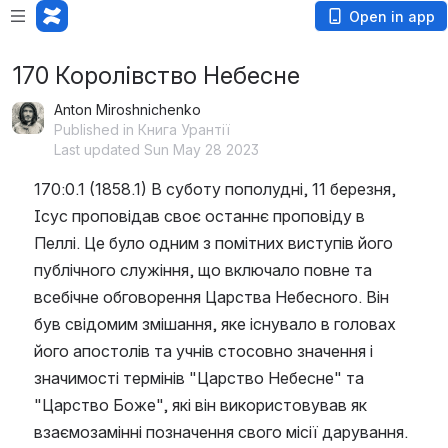
Open in app
170 Королівство Небесне
Anton Miroshnichenko
Published in Книга Урантії
Last updated Sun May 28 2023
170:0.1 (1858.1) В суботу пополудні, 11 березня, 
Ісус проповідав своє останнє проповіду в 
Пеллі. Це було одним з помітних виступів його 
публічного служіння, що включало повне та 
всебічне обговорення Царства Небесного. Він 
був свідомим змішання, яке існувало в головах 
його апостолів та учнів стосовно значення і 
значимості термінів "Царство Небесне" та 
"Царство Боже", які він використовував як 
взаємозамінні позначення свого місії дарування. 