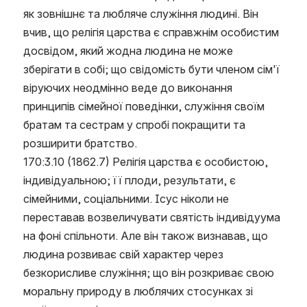
як зовнішнє та любляче служіння людині. Він 
вчив, що релігія царства є справжнім особистим 
досвідом, який жодна людина не може 
зберігати в собі; що свідомість бути членом сім'ї 
віруючих неодмінно веде до виконання 
принципів сімейної поведінки, служіння своїм 
братам та сестрам у спробі покращити та 
розширити братство.
170:3.10 (1862.7) Релігія царства є особистою, 
індивідуальною; її плоди, результати, є 
сімейними, соціальними. Ісус ніколи не 
переставав возвеличувати святість індивідуума 
на фоні спільноти. Але він також визнавав, що 
людина розвиває свій характер через 
безкорисливе служіння; що він розкриває свою 
моральну природу в люблячих стосунках зі 