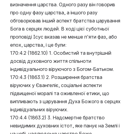
визначення царства. Одного разу він говорив 
про одну фазу царства, а іншого разу 
обговорював інший аспект братства царування 
Бога в серцях людей. В ході цієї суботньої 
проповіді Ісус вказав не менше п'яти фаз, або 
епох, царства, і це були:
170:4.2 (1862.10) 1. Особистий та внутрішній 
досвід духовного життя спільноти 
індивідуального віруючого з Богом-Батьком.
170:4.3 (1863.1) 2. Розширення братства 
віруючих у Євангеліє, соціальні аспекти 
підвищеної моралі та оживленої етики, що 
випливають з царування Духа Божого в серцях 
індивідуальних віруючих.
170:4.4 (1863.2) 3. Надсмертне братство 
невидимих духовних істот, яке панує на Землі і 
на небі, надлюдське царство Боже.