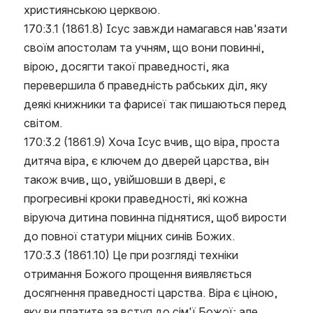
християнською церквою.
170:3.1 (1861.8) Ісус завжди намагався нав'язати 
своїм апостолам та учням, що вони повинні, 
вірою, досягти такої праведності, яка 
перевершила б праведність рабських діл, яку 
деякі книжники та фарисеї так пишаються перед 
світом.
170:3.2 (1861.9) Хоча Ісус вчив, що віра, проста 
дитяча віра, є ключем до дверей царства, він 
також вчив, що, увійшовши в двері, є 
прогресивні кроки праведності, які кожна 
віруюча дитина повинна піднятися, щоб вирости 
до повної статури міцних синів Божих.
170:3.3 (1861.10) Це при розгляді техніки 
отримання Божого прощення виявляється 
досягнення праведності царства. Віра є ціною, 
яку ви платите за вступ до сім'ї Божої; але 