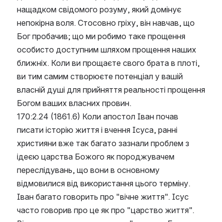
нащадком свідомого розуму, який домінує 
непокірна воля. Стосовно гріху, він навчав, що 
Бог пробачив; що ми робимо таке прощення 
особисто доступним шляхом прощення наших 
ближніх. Коли ви прощаєте свого брата в плоті, 
ви тим самим створюєте потенціал у вашій 
власній душі для прийняття реальності прощення 
Богом ваших власних провин.
170:2.24 (1861.6) Коли апостол Іван почав 
писати історію життя і вчення Ісуса, ранні 
християни вже так багато зазнали проблем з 
ідеєю царства Божого як породжувачем 
переслідувань, що вони в основному 
відмовилися від використання цього терміну. 
Іван багато говорить про "вічне життя". Ісус 
часто говорив про це як про "царство життя". 