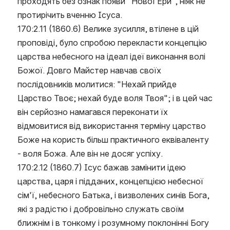
проходять без ознак появи "Нової Ери", ніяк не 
протирічить вченню Ісуса.
170:2.11 (1860.6) Велике зусилля, втілене в цій 
проповіді, було спробою перекласти концепцію 
царства небесного на ідеал ідеї виконання волі 
Божої. Довго Майстер навчав своїх 
послідовників молитися: "Нехай прийде 
Царство Твоє; нехай буде воля Твоя"; і в цей час 
він серйозно намагався переконати їх 
відмовитися від використання терміну царство 
Боже на користь більш практичного еквіваленту 
- воля Божа. Але він не досяг успіху.
170:2.12 (1860.7) Ісус бажав замінити ідею 
царства, царя і підданих, концепцією небесної 
сім'ї, небесного Батька, і визволених синів Бога, 
які з радістю і добровільно служать своїм 
ближнім і в тонкому і розумному поклонінні Богу 