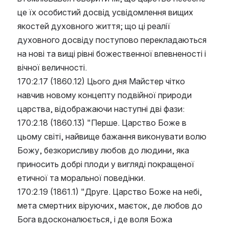
це їх особистий досвід усвідомлення вищих 
якостей духовного життя; що ці реалії 
духовного досвіду поступово перекладаються 
на нові та вищі рівні божественної впевненості і 
вічної величності.
170:2.17 (1860.12) Цього дня Майстер чітко 
навчив новому концепту подвійної природи 
царства, відображаючи наступні дві фази:
170:2.18 (1860.13) "Перше. Царство Боже в 
цьому світі, найвище бажання виконувати волю 
Божу, безкорисливу любов до людини, яка 
приносить добрі плоди у вигляді покращеної 
етичної та моральної поведінки.
170:2.19 (1861.1) "Друге. Царство Боже на небі, 
мета смертних віруючих, маєток, де любов до 
Бога вдосконалюється, і де воля Божа 