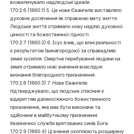
возвеличувало надлюдські ідеали.
170:2.6 (1860.1) 5. Це нове Євангеліє виставляло 
духовне досягнення як справжню мету життя. 
Людське життя отримало нову наділю духовної 
цінності та божественної гідності.
170:2.7 (1860.2) 6. Ісус вчив, що вічні реальності 
є результатом (винагородою) за справедливі 
земні зусилля. Смертне перебування людини на 
землі отримало нові значення внаслідок 
визнання благородного призначення.
170:2.8 (1860.3) 7. Нове Євангеліє 
підтверджувало, що людське спасіння є 
відкриттям далекосяжного божественного 
призначення, яке має бути виконане та 
здійснене в майбутньому призначенні 
безкінечної служби врятованих синів Бога.
170:2.9 (1860.4) Ці вчення охоплюють розширену 