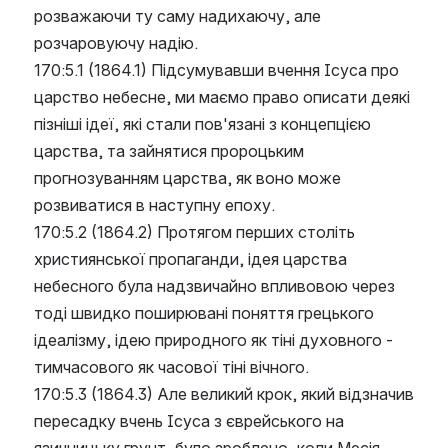
розважаючи ту саму надихаючу, але 
розчаровуючу надію.
170:5.1 (1864.1) Підсумувавши вчення Ісуса про 
царство небесне, ми маємо право описати деякі 
пізніші ідеї, які стали пов'язані з концепцією 
царства, та зайнятися пророцьким 
прогнозуванням царства, як воно може 
розвиватися в наступну епоху.
170:5.2 (1864.2) Протягом перших століть 
християнської пропаганди, ідея царства 
небесного була надзвичайно впливовою через 
тоді швидко поширювані поняття грецького 
ідеалізму, ідею природного як тіні духовного - 
тимчасового як часової тіні вічного.
170:5.3 (1864.3) Але великий крок, який відзначив 
пересадку вчень Ісуса з єврейського на 