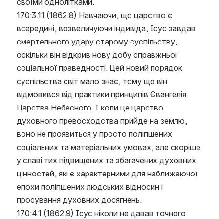
своїми однолітками.
170:3.11 (1862.8) Навчаючи, що царство є 
всередині, возвеличуючи індивіда, Ісус завдав 
смертельного удару старому суспільству, 
оскільки він відкрив нову добу справжньої 
соціальної праведності. Цей новий порядок 
суспільства світ мало знає, тому що він 
відмовився від практики принципів Євангелія 
Царства Небесного. І коли це царство 
духовного превосходства прийде на землю, 
воно не проявиться у просто поліпшених 
соціальних та матеріальних умовах, але скоріше 
у славі тих підвищених та збагачених духовних 
цінностей, які є характерними для наближаючої 
епохи поліпшених людських відносин і 
просування духовних досягнень.
170:4.1 (1862.9) Ісус ніколи не давав точного 