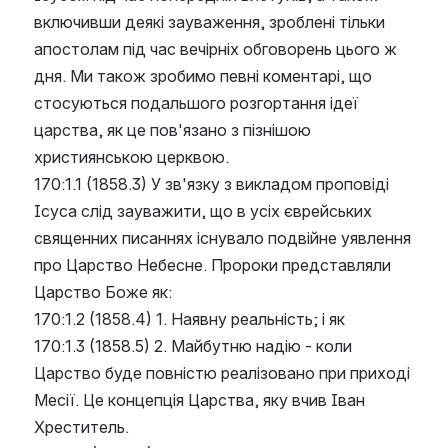
включивши деякі зауваження, зроблені тільки 
апостолам під час вечірніх обговорень цього ж 
дня. Ми також зробимо певні коментарі, що 
стосуються подальшого розгортання ідеї 
царства, як це пов'язано з пізнішою 
християнською церквою.
170:1.1 (1858.3) У зв'язку з викладом проповіді 
Ісуса слід зауважити, що в усіх єврейських 
священних писаннях існувало подвійне уявлення 
про Царство Небесне. Пророки представляли 
Царство Боже як:
170:1.2 (1858.4) 1. Наявну реальність; і як
170:1.3 (1858.5) 2. Майбутню надію - коли 
Царство буде повністю реалізовано при приході 
Месії. Це концепція Царства, яку вчив Іван 
Хреститель.