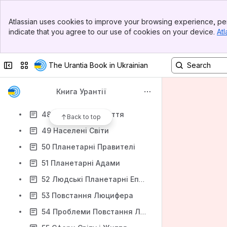
41 Фізичні Аспекти Локального Всесвіту
Banner
42 Енергія — Розум і Матерія
Atlassian uses cookies to improve your browsing experience, per
Top Bar
indicate that you agree to our use of cookies on your device.
Atl
43 Сузір'я
Sidebar
Main Content
44 Небесні Митці
Collapse sidebar
Switch sites or apps
The Urantia Book in Ukrainian
45 Адміністрація Локальної Системи
46 Головний Світ Локальної Системи
Книга Урантії
47 Сім Осельних Світів
48 Моронтійне Життя
Back to top
49 Населені Світи
50 Планетарні Правителі
51 Планетарні Адами
52 Людські Планетарні Епохи
53 Повстання Люцифера
54 Проблеми Повстання Люцифера