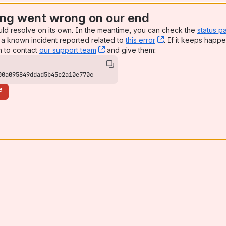
ng went wrong on our end
uld resolve on its own. In the meantime, you can check the
status p
a known incident reported related to
this error
, (opens new win
. If it keeps happe
n to contact
our support team
, (opens new window)
and give them:
00a095849ddad5b45c2a10e770c
e