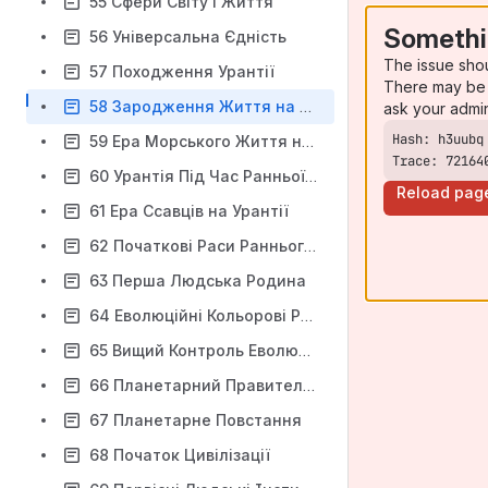
55 Сфери Світу і Життя
Somethi
56 Універсальна Єдність
The issue sho
57 Походження Урантії
There may be 
58 Зародження Життя на Урантії
ask your admi
59 Ера Морського Життя на Урантії
Trace: 72164
60 Урантія Під Час Ранньої Ери Суходільного Життя
Reload pag
61 Ера Ссавців на Урантії
62 Початкові Раси Раннього Людства
63 Перша Людська Родина
64 Еволюційні Кольорові Раси
65 Вищий Контроль Еволюції
66 Планетарний Правитель Урантії
67 Планетарне Повстання
68 Початок Цивілізації